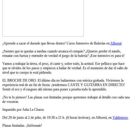
¡Aprende a sacar el duende que llevas dentro! Curso Intensivo de Bulerías en
Alboreá
.
¿Sientes que te quedas a medias cuando arranca el compás? ¿Quieres perder el miedo,
rematar con fuerza y entender de verdad el juego de la bulería? ¡Este intensivo es para ti!
Vamos a trabajar la tierra, el peso, el cante y, sobre todo, la actitud. Ese pellizco que hace
que te olvides de los pasos y empieces a bailar de verdad. Es el momento de dar el salto de
nivel que tu cuerpo te está pidiendo.
EL BROCHE DE ORO: El último día no bailaremos con música grabada. Viviremos la
experiencia real de un fin de fiesta: ¡tendremos CANTE Y GUITARRA EN DIRECTO!
Sentir el eco y el rasgueo ahí mismo para poner a prueba todo lo aprendido.
¡No te lo pienses! Las plazas son limitadas porque queremos trabajar al detalle con cada una
de vosotras.
Impartido por Julia La Charra.
Del 29 de junio al 2 de julio, de 19:30 a 21 h. (6 horas lectivas), en Alboreá, en
Valdemoro
.
Plazas limitadas. ¡Infórmate!