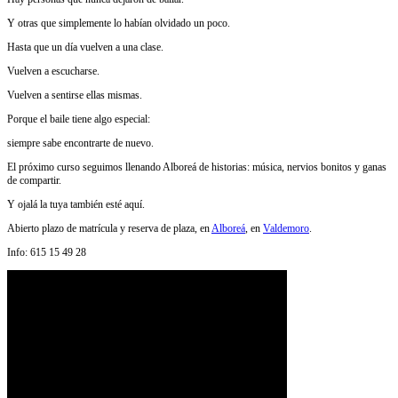
Y otras que simplemente lo habían olvidado un poco.
Hasta que un día vuelven a una clase.
Vuelven a escucharse.
Vuelven a sentirse ellas mismas.
Porque el baile tiene algo especial:
siempre sabe encontrarte de nuevo.
El próximo curso seguimos llenando Alboreá de historias: música, nervios bonitos y ganas
de compartir.
Y ojalá la tuya también esté aquí.
Abierto plazo de matrícula y reserva de plaza, en
Alboreá
, en
Valdemoro
.
Info: 615 15 49 28