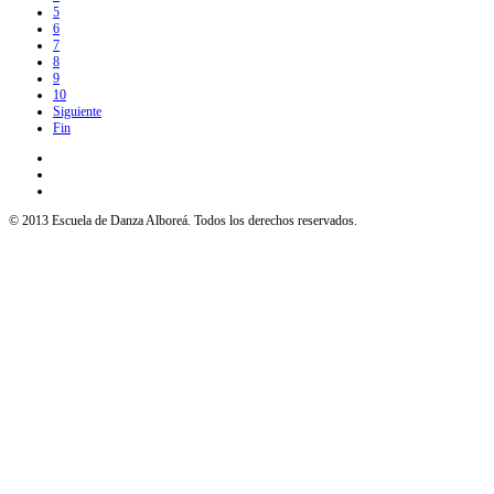
5
6
7
8
9
10
Siguiente
Fin
© 2013 Escuela de Danza Alboreá. Todos los derechos reservados.