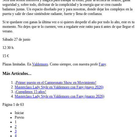
seguridad y, sobre todo, disfrutar de la complicidad y la energía que se crea cuando
bailamos juntas. Un espacio diseñado por y para nosotras, donde dejar los complejos en la
puerta y salir de clase sintiéndote radiante, fuerte y llena de confianza.
Si te quedaste con ganas la última vez o si quieres despedir el año por todo lo alto, este es tu
momento. No dejes que te lo cuenten; ven a regalarte este ratito para ti antes de que llegue el
verano.
Sábado 27 de junio
12:30 h.
15 €
Plazas limitadas. En
Valdemoro
. Como siempre, con nuestra profe
Fany
.
Más Artículos...
¡Primer puesto en el Campeonato Show en Movimiento!
Masterclass Lady Style en Valdemoro con Fany (mayo 2026)
¡Cumplimos 15 años!
Masterclass Lady Style en Valdemoro con Fany (marzo 2026)
Página 1 de 63
Iniciar
Previo
1
2
3
4