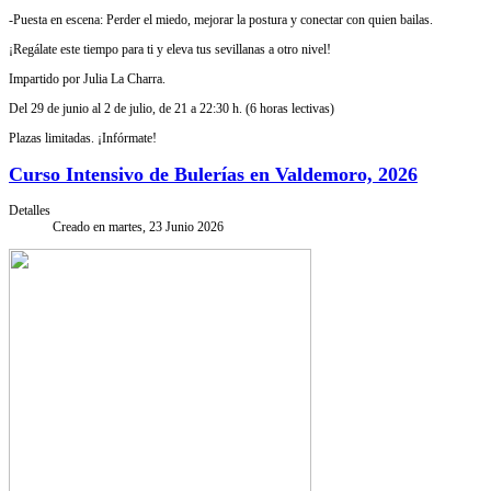
-Puesta en escena: Perder el miedo, mejorar la postura y conectar con quien bailas.
¡Regálate este tiempo para ti y eleva tus sevillanas a otro nivel!
Impartido por Julia La Charra.
Del 29 de junio al 2 de julio, de 21 a 22:30 h. (6 horas lectivas)
Plazas limitadas. ¡Infórmate!
Curso Intensivo de Bulerías en Valdemoro, 2026
Detalles
Creado en martes, 23 Junio 2026