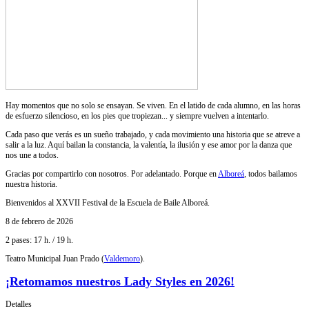
Hay momentos que no solo se ensayan. Se viven. En el latido de cada alumno, en las horas
de esfuerzo silencioso, en los pies que tropiezan... y siempre vuelven a intentarlo.
Cada paso que verás es un sueño trabajado, y cada movimiento una historia que se atreve a
salir a la luz. Aquí bailan la constancia, la valentía, la ilusión y ese amor por la danza que
nos une a todos.
Gracias por compartirlo con nosotros. Por adelantado. Porque en
Alboreá
, todos bailamos
nuestra historia.
Bienvenidos al XXVII Festival de la Escuela de Baile Alboreá.
8 de febrero de 2026
2 pases: 17 h. / 19 h.
Teatro Municipal Juan Prado (
Valdemoro
).
¡Retomamos nuestros Lady Styles en 2026!
Detalles