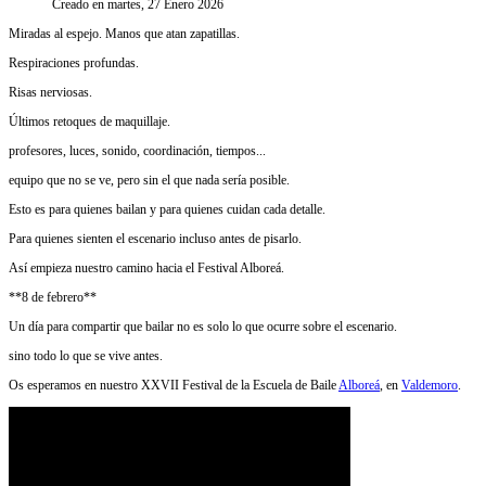
Creado en martes, 27 Enero 2026
Miradas al espejo. Manos que atan zapatillas.
Respiraciones profundas.
Risas nerviosas.
Últimos retoques de maquillaje.
profesores, luces, sonido, coordinación, tiempos...
equipo que no se ve, pero sin el que nada sería posible.
Esto es para quienes bailan y para quienes cuidan cada detalle.
Para quienes sienten el escenario incluso antes de pisarlo.
Así empieza nuestro camino hacia el Festival Alboreá.
**8 de febrero**
Un día para compartir que bailar no es solo lo que ocurre sobre el escenario.
sino todo lo que se vive antes.
Os esperamos en nuestro XXVII Festival de la Escuela de Baile
Alboreá
, en
Valdemoro
.