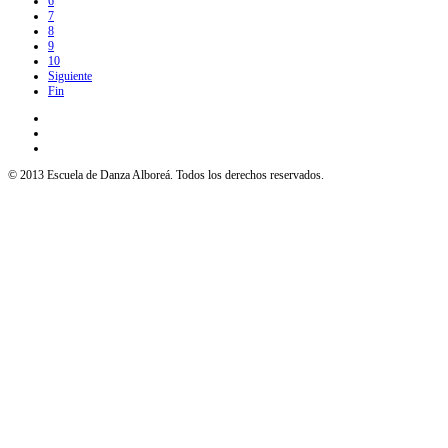
6
7
8
9
10
Siguiente
Fin
© 2013 Escuela de Danza Alboreá. Todos los derechos reservados.