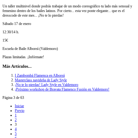
Un taller multinivel donde podrás trabajar de un modo coreográfico tu lado más sensual y
femenino dentro de los bailes latinos. Por cierto... esta vez ponte elegante... que es el
dresscode de este mes... ¡No te lo pierdas!
Sábado 17 de enero
12:30/14 h.
15€
Escuela de Baile Alboreá (Valdemoro)
Plazas limitadas. ¡Infórmate!
Más Artículos...
I Zambombá Flamenca en Alboreá
Masterclass navideña de Lady Style
¡No te lo pierdas! Lady Style en Valdemoro
¡Próximo workshop de Bravata Flamenco Fusión en Valdemoro!
Página 3 de 63
Iniciar
Previo
1
2
3
4
5