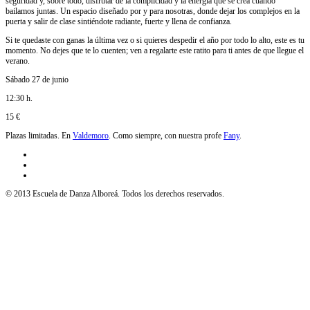
seguridad y, sobre todo, disfrutar de la complicidad y la energía que se crea cuando
bailamos juntas. Un espacio diseñado por y para nosotras, donde dejar los complejos en la
puerta y salir de clase sintiéndote radiante, fuerte y llena de confianza.
Si te quedaste con ganas la última vez o si quieres despedir el año por todo lo alto, este es tu
momento. No dejes que te lo cuenten; ven a regalarte este ratito para ti antes de que llegue el
verano.
Sábado 27 de junio
12:30 h.
15 €
Plazas limitadas. En
Valdemoro
. Como siempre, con nuestra profe
Fany
.
© 2013 Escuela de Danza Alboreá. Todos los derechos reservados.