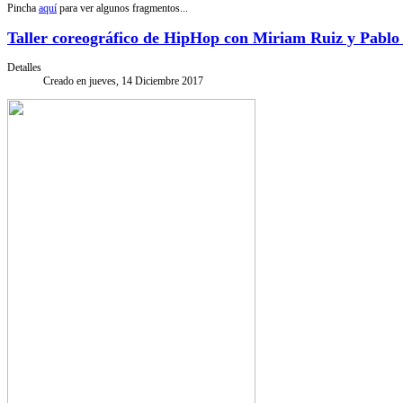
Pincha
aquí
para ver algunos fragmentos...
Taller coreográfico de HipHop con Miriam Ruiz y Pablo
Detalles
Creado en jueves, 14 Diciembre 2017