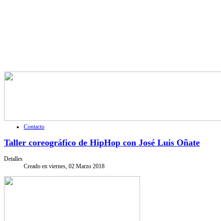
Contacto
Taller coreográfico de HipHop con José Luis Oñate
Detalles
Creado en viernes, 02 Marzo 2018