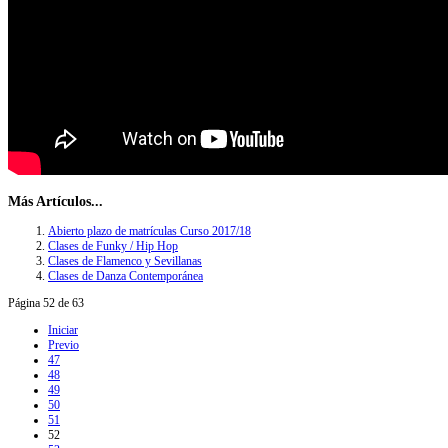
Más Artículos...
Abierto plazo de matrículas Curso 2017/18
Clases de Funky / Hip Hop
Clases de Flamenco y Sevillanas
Clases de Danza Contemporánea
Página 52 de 63
Iniciar
Previo
47
48
49
50
51
52