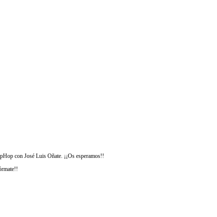
HipHop con José Luis Oñate. ¡¡Os esperamos!!
órmate!!