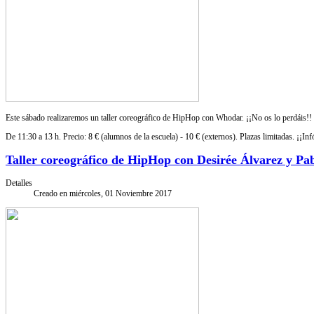
Este sábado realizaremos un taller coreográfico de HipHop con Whodar. ¡¡No os lo perdáis!!
De 11:30 a 13 h. Precio: 8 € (alumnos de la escuela) - 10 € (externos). Plazas limitadas. ¡¡Inf
Taller coreográfico de HipHop con Desirée Álvarez y Pa
Detalles
Creado en miércoles, 01 Noviembre 2017