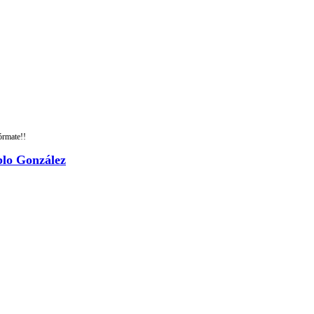
órmate!!
blo González