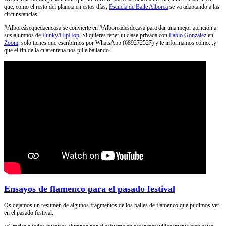
que, como el resto del planeta en estos días,
Escuela de Baile Alboreá
se va adaptando a las
circunstancias.
#Alboreásequedaencasa se convierte en #Alboreádesdecasa para dar una mejor atención a
sus alumnos de
Funky/HipHop
. Si quieres tener tu clase privada con
Pablo Gonzalez
en
Zoom
, solo tienes que escribirnos por WhatsApp (689272527) y te informamos cómo...y
que el fin de la cuarentena nos pille bailando.
Ensayos de flamenco para el pasado festival
Os dejamos un resumen de algunos fragmentos de los bailes de flamenco que pudimos ver
en el pasado festival.