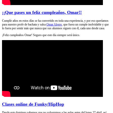
¡¡Que pases un feliz cumpleaños, Omar!!
Cumplir años en estos días se ha convertido en toda una experiencia, y por eso queríamos
para nuestro profe de bachata y salsa
Omar Alegre
, que fuera un cumple inolvidable y que
lo fuera por sentir más que nunca que sus alumnos siguen con él, cada uno desde casa.
¡Feliz cumpleaños Omar! Seguro que este día siempre será único.
Clases online de Funky/HipHop
Desde este domingo sabemos que no volveremos a las aulas antes del lunes 27 abril, así