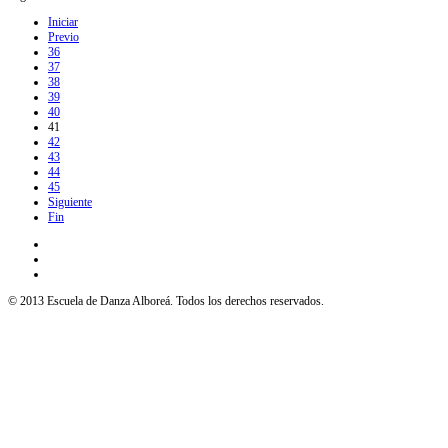
Iniciar
Previo
36
37
38
39
40
41
42
43
44
45
Siguiente
Fin
© 2013 Escuela de Danza Alboreá. Todos los derechos reservados.