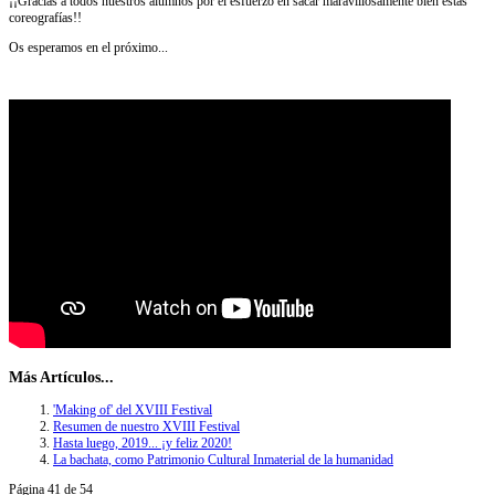
¡¡Gracias a todos nuestros alumnos por el esfuerzo en sacar maravillosamente bien estas
coreografías!!
Os esperamos en el próximo...
Más Artículos...
'Making of' del XVIII Festival
Resumen de nuestro XVIII Festival
Hasta luego, 2019... ¡y feliz 2020!
La bachata, como Patrimonio Cultural Inmaterial de la humanidad
Página 41 de 54