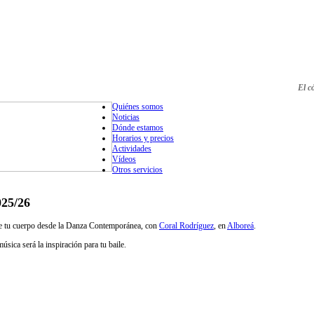
El c
Quiénes somos
Noticias
Dónde estamos
Horarios y precios
Actividades
Vídeos
Otros servicios
025/26
d de tu cuerpo desde la Danza Contemporánea, con
Coral Rodríguez
, en
Alboreá
.
úsica será la inspiración para tu baile.