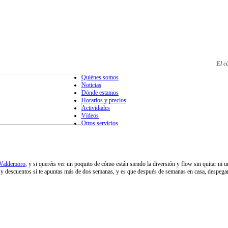
El c
Quiénes somos
Noticias
Dónde estamos
Horarios y precios
Actividades
Vídeos
Otros servicios
Valdemoro
, y si queréis ver un poquito de cómo están siendo la diversión y flow sin quitar n
y descuentos si te apuntas más de dos semanas, y es que después de semanas en casa, despegarse