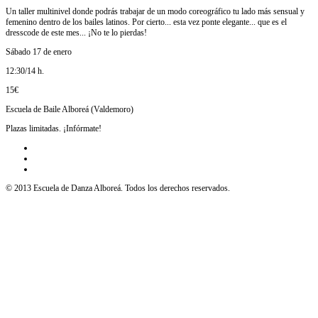
Un taller multinivel donde podrás trabajar de un modo coreográfico tu lado más sensual y
femenino dentro de los bailes latinos. Por cierto... esta vez ponte elegante... que es el
dresscode de este mes... ¡No te lo pierdas!
Sábado 17 de enero
12:30/14 h.
15€
Escuela de Baile Alboreá (Valdemoro)
Plazas limitadas. ¡Infórmate!
© 2013 Escuela de Danza Alboreá. Todos los derechos reservados.