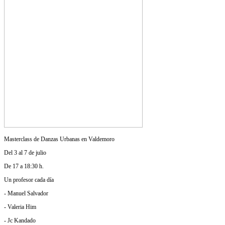
Masterclass de Danzas Urbanas en Valdemoro
Del 3 al 7 de julio
De 17 a 18:30 h.
Un profesor cada día
- Manuel Salvador
- Valeria Him
- Jc Kandado