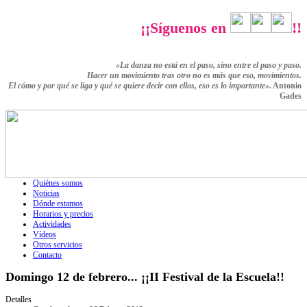
¡¡Síguenos en
!!
«La danza no está en el paso, sino entre el paso y paso.
Hacer un movimiento tras otro no es más que eso,
movimientos.
El cómo y por qué se liga y qué se quiere decir con ellos,
eso es lo importante».
Antonio
Gades
Quiénes somos
Noticias
Dónde estamos
Horarios y precios
Actividades
Vídeos
Otros servicios
Contacto
Domingo 12 de febrero... ¡¡II Festival de la Escuela!!
Detalles