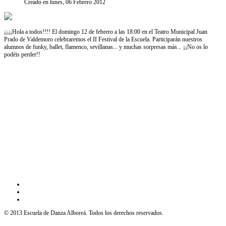
Creado en lunes, 06 Febrero 2012
¡¡¡¡Hola a todos!!!! El domingo 12 de febrero a las 18:00 en el Teatro Municipal Juan
Prado de Valdemoro celebraremos el II Festival de la Escuela. Participarán nuestros
alumnos de funky, ballet, flamenco, sevillanas... y muchas sorpresas más... ¡¡No os lo
podéis perder!!
© 2013 Escuela de Danza Alboreá. Todos los derechos reservados.